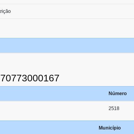
trição
870773000167
Número
2518
Município