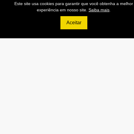
699
R$
Este site usa cookies para garantir que você obtenha a melhor
experiência em nosso site.
Saiba mais
.
ULTIMATE
Aceitar
120.000 Consultas CNPJ/mês
12.000 Consultas CPF/mês
2.500 Consultas Completas
CPF/mês
120.000 Consultas CEP/mês
API de Consulta CNPJ
API de Consulta CPF
API de Consulta CEP
Base 100% Atualizada!
Contratar