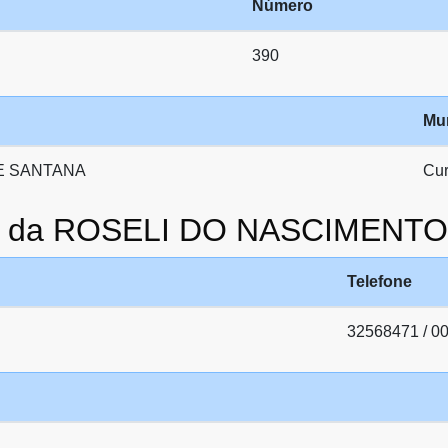
Número
390
Mun
E SANTANA
Cur
ato da ROSELI DO NASCIMENT
Telefone
32568471 / 0