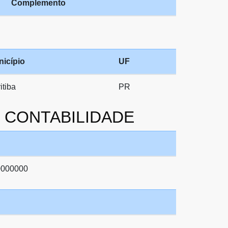
Complemento
icípio
UF
itiba
PR
O CONTABILIDADE
0000000