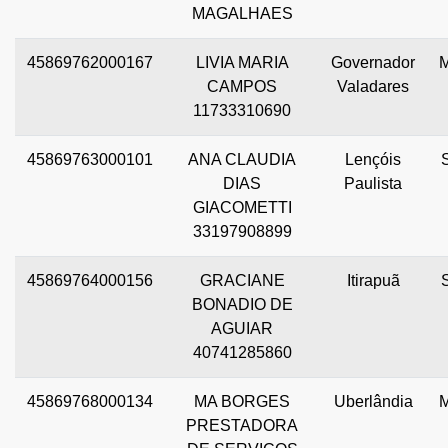
MAGALHAES
45869762000167
LIVIA MARIA
Governador
CAMPOS
Valadares
11733310690
45869763000101
ANA CLAUDIA
Lençóis
DIAS
Paulista
GIACOMETTI
33197908899
45869764000156
GRACIANE
Itirapuã
BONADIO DE
AGUIAR
40741285860
45869768000134
MA BORGES
Uberlândia
PRESTADORA