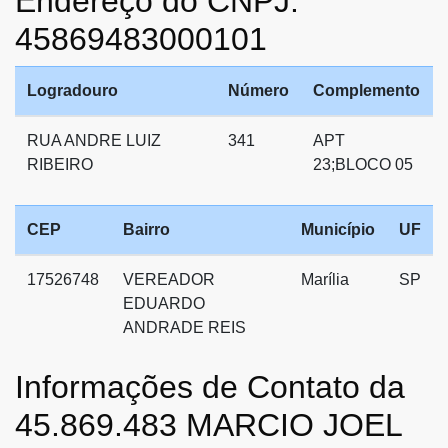
Endereço do CNPJ:
45869483000101
Logradouro
Número
Complemento
RUA ANDRE LUIZ
341
APT
RIBEIRO
23;BLOCO 05
CEP
Bairro
Município
UF
17526748
VEREADOR
Marília
SP
EDUARDO
ANDRADE REIS
Informações de Contato da
45.869.483 MARCIO JOEL