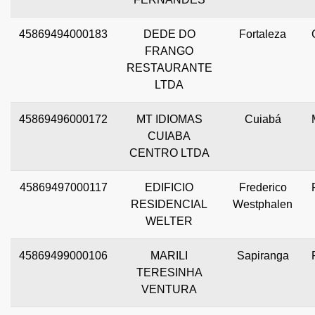
45869494000183
DEDE DO
Fortaleza
FRANGO
RESTAURANTE
LTDA
45869496000172
MT IDIOMAS
Cuiabá
CUIABA
CENTRO LTDA
45869497000117
EDIFICIO
Frederico
RESIDENCIAL
Westphalen
WELTER
45869499000106
MARILI
Sapiranga
TERESINHA
VENTURA