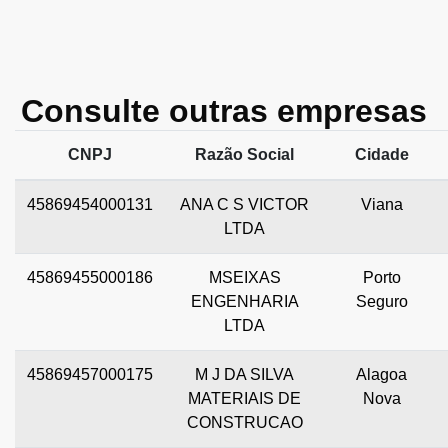
Consulte outras empresas
CNPJ
Razão Social
Cidade
45869454000131
ANA C S VICTOR
Viana
LTDA
45869455000186
MSEIXAS
Porto
ENGENHARIA
Seguro
LTDA
45869457000175
M J DA SILVA
Alagoa
MATERIAIS DE
Nova
CONSTRUCAO