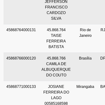
JEFFERSON
FRANCISCO
CARDOZO
SILVA
45868764000131
45.868.764
Rio de
R
TAISE
Janeiro
FERREIRA
BATISTA
45868766000120
45.868.766
Brasília
D
CAMILA DE
ALBUQUERQUE
DO COUTO
45868771000133
JOSIANE
Mirangaba
B
FERREIRA DO
LAGO
00585168598