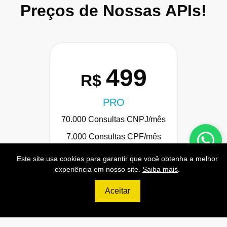
Preços de Nossas APIs!
499
R$
PRO
70.000 Consultas CNPJ/mês
7.000 Consultas CPF/mês
1.300 Consultas Completas
Este site usa cookies para garantir que você obtenha a melhor
CPF/mês
experiência em nosso site.
Saiba mais
.
70.000 Consultas CEP/mês
Aceitar
API de Consulta CNPJ
API de Consulta CPF