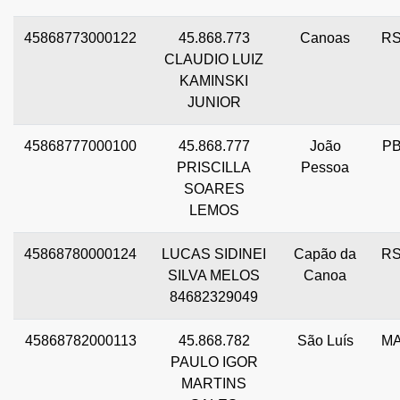
45868773000122
45.868.773
Canoas
R
CLAUDIO LUIZ
KAMINSKI
JUNIOR
45868777000100
45.868.777
João
P
PRISCILLA
Pessoa
SOARES
LEMOS
45868780000124
LUCAS SIDINEI
Capão da
R
SILVA MELOS
Canoa
84682329049
45868782000113
45.868.782
São Luís
M
PAULO IGOR
MARTINS