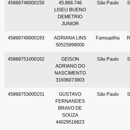
45868746000150
45.868.746
São Paulo
LISEU BUENO
DEMETRIO
JUNIOR
45868749000193
ADRIANA LINS
Farroupilha
50525999000
45868751000162
GEISON
São Paulo
ADRIANO DO
NASCIMENTO
31936073803
45868753000151
GUSTAVO
São Paulo
FERNANDES
BRAVO DE
SOUZA
44029516823