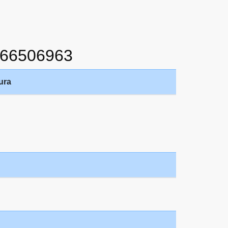
766506963
ura