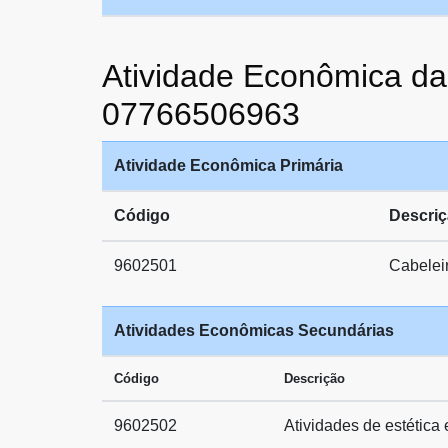
Atividade Econômica 
07766506963
Atividade Econômica Primária
Código
Descri
9602501
Cabeleir
Atividades Econômicas Secundárias
Código
Descrição
9602502
Atividades de estética