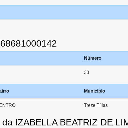
868681000142
Número
33
airro
Município
ENTRO
Treze Tílias
to da IZABELLA BEATRIZ DE 