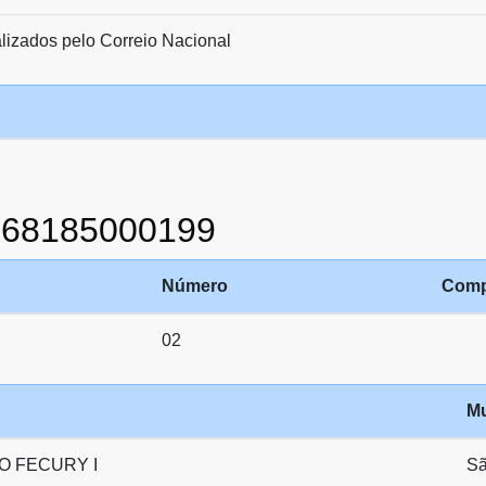
lizados pelo Correio Nacional
868185000199
Número
Comp
02
Mu
O FECURY I
Sã