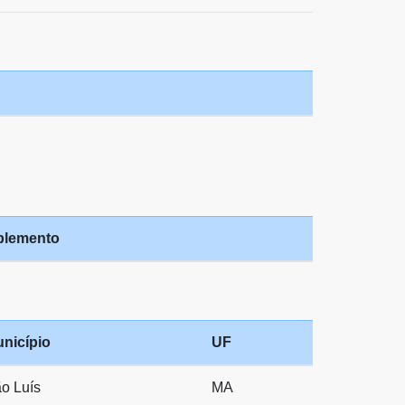
lemento
nicípio
UF
o Luís
MA