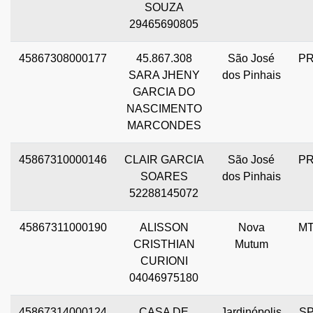
SOUZA
29465690805
45867308000177
45.867.308
São José
P
SARA JHENY
dos Pinhais
GARCIA DO
NASCIMENTO
MARCONDES
45867310000146
CLAIR GARCIA
São José
P
SOARES
dos Pinhais
52288145072
45867311000190
ALISSON
Nova
M
CRISTHIAN
Mutum
CURIONI
04046975180
45867314000124
CASA DE
Jardinópolis
S