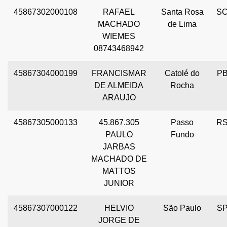
45867302000108
RAFAEL
Santa Rosa
S
MACHADO
de Lima
WIEMES
08743468942
45867304000199
FRANCISMAR
Catolé do
P
DE ALMEIDA
Rocha
ARAUJO
45867305000133
45.867.305
Passo
R
PAULO
Fundo
JARBAS
MACHADO DE
MATTOS
JUNIOR
45867307000122
HELVIO
São Paulo
S
JORGE DE