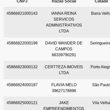
CNPJ
Razão Social
Cidade
45866821000143
IANNA REINA
Barra Velh
SERVICOS
ADMINISTRATIVOS
LTDA
45866822000198
DAVID WANDER DE
Seringueir
CAMPOS
66339790291
45866823000132
CERTTEZA IMOVEIS
Porto Aleg
LTDA
45866824000187
FLAVIA MELO
São Paul
39627178896
45866825000121
JAKE
Vila Velh
EMPREENDIMENTOS