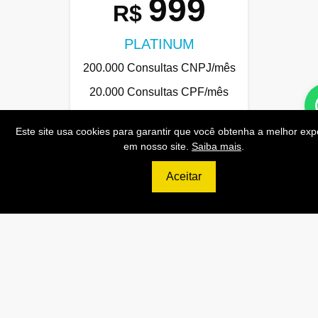
999
R$
PLATINUM
200.000 Consultas CNPJ/mês
20.000 Consultas CPF/mês
4.000 Consultas Completas
Este site usa cookies para garantir que você obtenha a melhor exp
CPF/mês
em nosso site.
Saiba mais
.
200.000 Consultas CEP/mês
Aceitar
API de Consulta CNPJ
API de Consulta CPF
API de Consulta CEP
Base 100% Atualizada!
Contratar