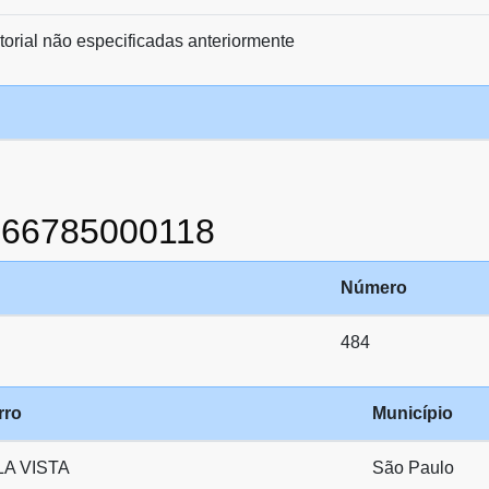
orial não especificadas anteriormente
866785000118
Número
484
rro
Município
LA VISTA
São Paulo