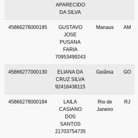
APARECIDO
DA SILVA
45866276000195
GUSTAVO
Manaus
AM
JOSE
PUSANA
FARIA
70953499243
45866277000130
ELIANA DA
Goiânia
GO
CRUZ SILVA
92416438115
45866278000184
LAILA
Rio de
RJ
CASIANO
Janeiro
DOS
SANTOS
21703754735