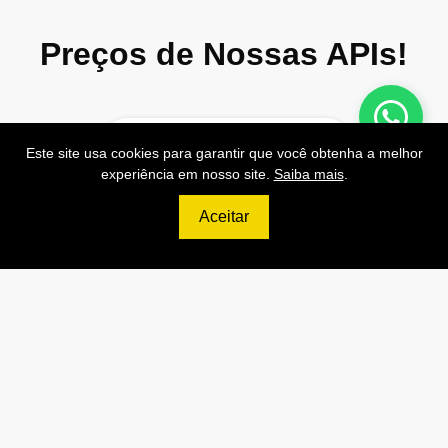
Preços de Nossas APIs!
Este site usa cookies para garantir que você obtenha a melhor
499
experiência em nosso site.
Saiba mais
.
R$
Aceitar
PRO
70.000 Consultas CNPJ/mês
7.000 Consultas CPF/mês
1.300 Consultas Completas
CPF/mês
70.000 Consultas CEP/mês
API de Consulta CNPJ