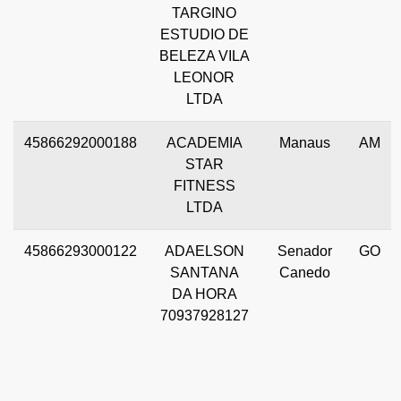
TARGINO
ESTUDIO DE
BELEZA VILA
LEONOR
LTDA
45866292000188
ACADEMIA
Manaus
AM
STAR
FITNESS
LTDA
45866293000122
ADAELSON
Senador
GO
SANTANA
Canedo
DA HORA
70937928127