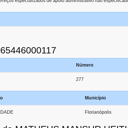
viços especializados de apoio administrativo não especificad
865446000117
Número
277
ro
Município
NDADE
Florianópolis