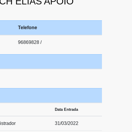
ICH ELIAS APOIO
Telefone
96869828 /
Data Entrada
strador
31/03/2022