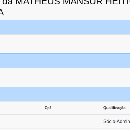
ato da MATHEUS MANSUR HEIT
A
Cpf
Qualificação
Sócio-Admini