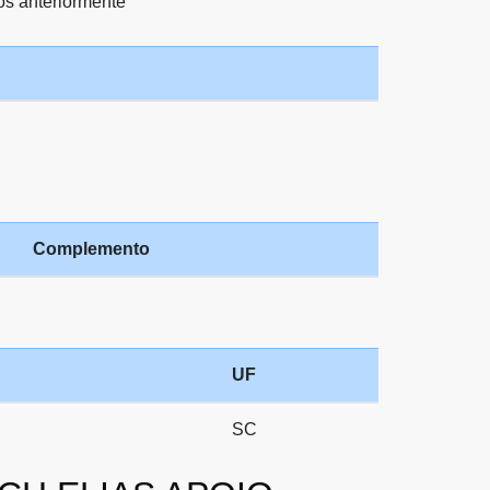
os anteriormente
Complemento
UF
SC