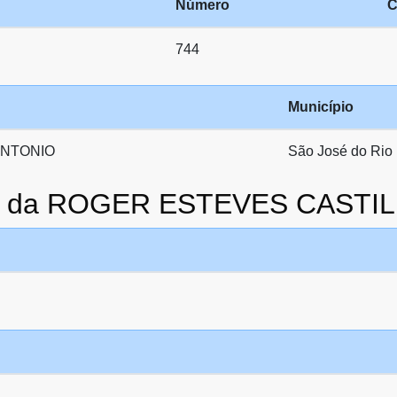
Número
C
744
Município
ANTONIO
São José do Rio 
ato da ROGER ESTEVES CASTI