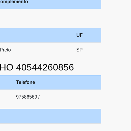
omplemento
UF
Preto
SP
LHO 40544260856
Telefone
97586569 /