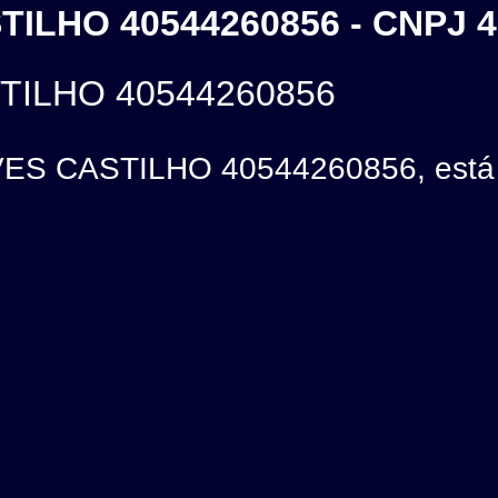
ILHO 40544260856 - CNPJ 4
ILHO 40544260856
 CASTILHO 40544260856, está l