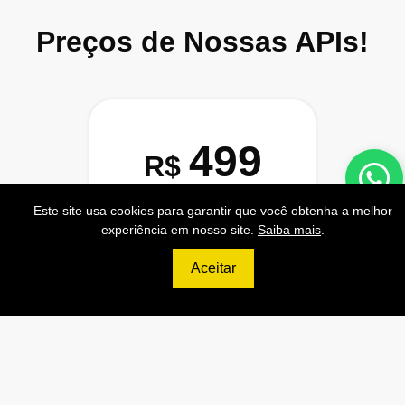
Preços de Nossas APIs!
499
R$
PRO
Este site usa cookies para garantir que você obtenha a melhor
experiência em nosso site.
Saiba mais
.
70.000 Consultas CNPJ/mês
7.000 Consultas CPF/mês
Aceitar
1.300 Consultas Completas
CPF/mês
70.000 Consultas CEP/mês
API de Consulta CNPJ