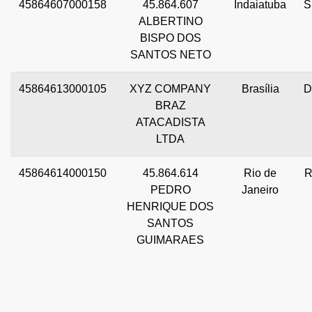
45864607000158
45.864.607
Indaiatuba
S
ALBERTINO
BISPO DOS
SANTOS NETO
45864613000105
XYZ COMPANY
Brasília
D
BRAZ
ATACADISTA
LTDA
45864614000150
45.864.614
Rio de
R
PEDRO
Janeiro
HENRIQUE DOS
SANTOS
GUIMARAES