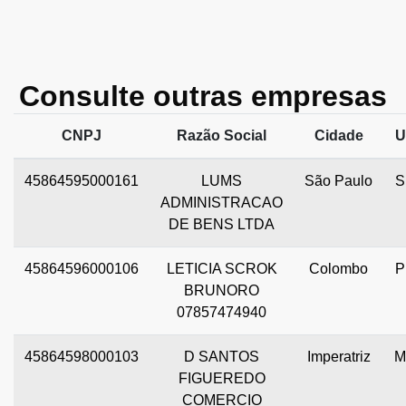
Consulte outras empresas
CNPJ
Razão Social
Cidade
U
45864595000161
LUMS
São Paulo
S
ADMINISTRACAO
DE BENS LTDA
45864596000106
LETICIA SCROK
Colombo
P
BRUNORO
07857474940
45864598000103
D SANTOS
Imperatriz
M
FIGUEREDO
COMERCIO