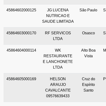
45864602000125
JG LUCENA
São Paulo
S
NUTRICAO E
SAUDE LIMITADA
45864603000170
RF SERVICOS
Osasco
S
LTDA
45864604000114
WK
Alto Boa
M
RESTAURANTE
Vista
E LANCHONETE
LTDA
45864605000169
HELSON
Cruz do
P
ARAUJO
Espírito
CAVALCANTE
Santo
09576639433