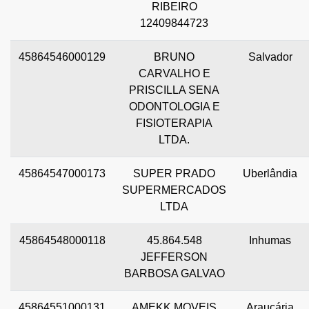
RIBEIRO
12409844723
45864546000129
BRUNO
Salvador
CARVALHO E
PRISCILLA SENA
ODONTOLOGIA E
FISIOTERAPIA
LTDA.
45864547000173
SUPER PRADO
Uberlândia
SUPERMERCADOS
LTDA
45864548000118
45.864.548
Inhumas
JEFFERSON
BARBOSA GALVAO
45864551000131
AMEKK MOVEIS
Araucária