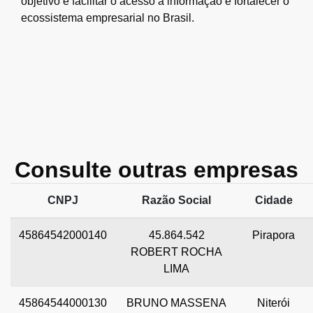
objetivo é facilitar o acesso à informação e fortalecer o
ecossistema empresarial no Brasil.
Consulte outras empresas
CNPJ
Razão Social
Cidade
45864542000140
45.864.542
Pirapora
ROBERT ROCHA
LIMA
45864544000130
BRUNO MASSENA
Niterói