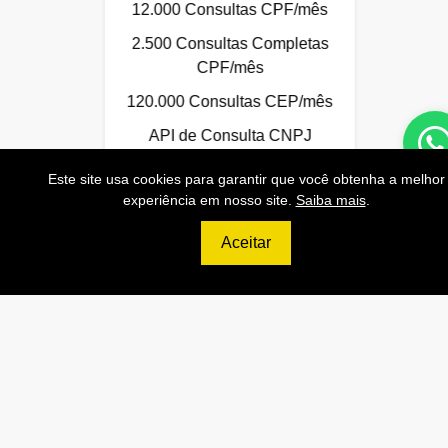
12.000 Consultas CPF/mês
2.500 Consultas Completas
CPF/mês
120.000 Consultas CEP/mês
API de Consulta CNPJ
API de Consulta CPF
Este site usa cookies para garantir que você obtenha a melhor
experiência em nosso site.
Saiba mais
.
API de Consulta CEP
Base 100% Atualizada!
Aceitar
Contratar
Anterior
Próxi