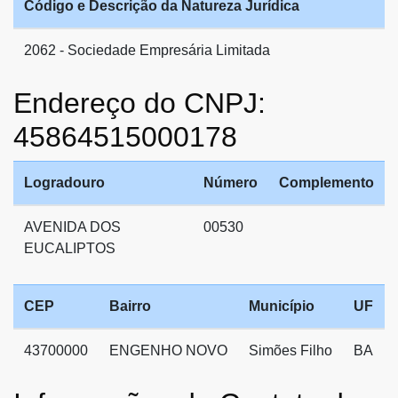
Código e Descrição da Natureza Jurídica
2062 - Sociedade Empresária Limitada
Endereço do CNPJ:
45864515000178
Logradouro
Número
Complemento
AVENIDA DOS
00530
EUCALIPTOS
CEP
Bairro
Município
UF
43700000
ENGENHO NOVO
Simões Filho
BA