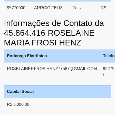
95770000
ARROIO FELIZ
Feliz
RS
Informações de Contato da
45.864.416 ROSELAINE
MARIA FROSI HENZ
Endereço Eletrônico
Telef
ROSELAINERFROSIHENZ77587@GMAIL.COM
95275
/
Capital Social
R$ 5.000,00