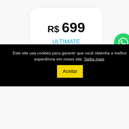
699
R$
ULTIMATE
120.000 Consultas CNPJ/mês
Este site usa cookies para garantir que você obtenha a melhor
experiência em nosso site.
Saiba mais
.
12.000 Consultas CPF/mês
2.500 Consultas Completas
Aceitar
CPF/mês
120.000 Consultas CEP/mês
API de Consulta CNPJ
API de Consulta CPF
API de Consulta CEP
Base 100% Atualizada!