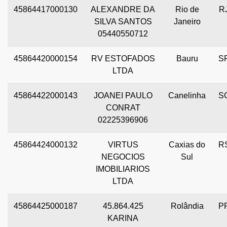
45864417000130
ALEXANDRE DA
Rio de
R
SILVA SANTOS
Janeiro
05440550712
45864420000154
RV ESTOFADOS
Bauru
S
LTDA
45864422000143
JOANEI PAULO
Canelinha
S
CONRAT
02225396906
45864424000132
VIRTUS
Caxias do
R
NEGOCIOS
Sul
IMOBILIARIOS
LTDA
45864425000187
45.864.425
Rolândia
P
KARINA