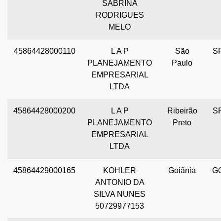
SABRINA
RODRIGUES
MELO
45864428000110
L A P
São
S
PLANEJAMENTO
Paulo
EMPRESARIAL
LTDA
45864428000200
L A P
Ribeirão
S
PLANEJAMENTO
Preto
EMPRESARIAL
LTDA
45864429000165
KOHLER
Goiânia
G
ANTONIO DA
SILVA NUNES
50729977153