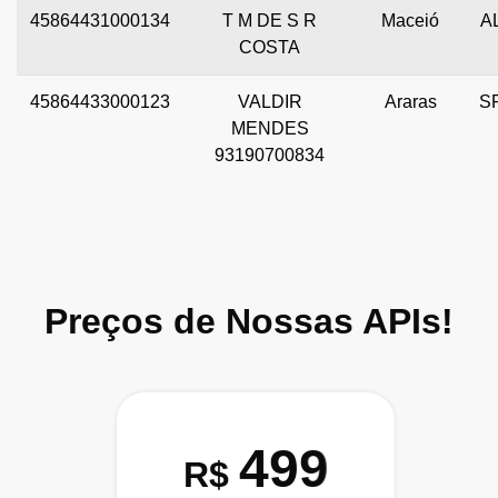
45864431000134
T M DE S R
Maceió
A
COSTA
45864433000123
VALDIR
Araras
S
MENDES
93190700834
Preços de Nossas APIs!
499
R$