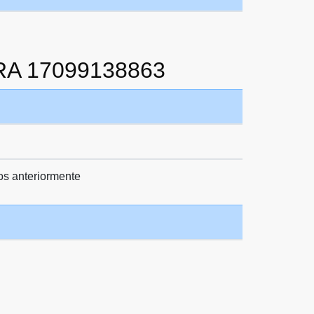
RA 17099138863
os anteriormente