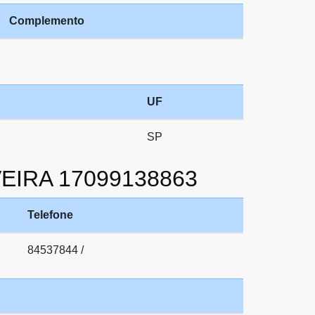
Complemento
UF
SP
VEIRA 17099138863
Telefone
84537844 /