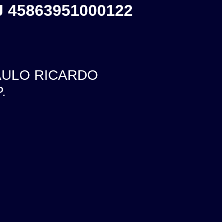
 45863951000122
PAULO RICARDO
.