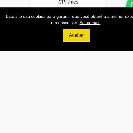
CPF/mês
200.000 Consultas CEP/mês
Este site usa cookies para garantir que você obtenha a melhor exp
API de Consulta CNPJ
em nosso site.
Saiba mais
.
API de Consulta CPF
Aceitar
API de Consulta CEP
Base 100% Atualizada!
Contratar
1999
R$