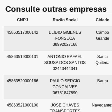
Consulte outras empresas
CNPJ
Razão Social
Cidade
45863517000142
ELIDIO GIMENES
Campo
FONSECA
Grande
38992027168
45863519000131
ANTONIO RAFAEL
Santa
SOUSA DOS SANTOS
Quitéria
02443444341
45863520000166
PAULO SERGIO
Bauru
GONCALVES
06751847890
45863521000100
JOSE CHAVES
Navegante
TRANSPORTES