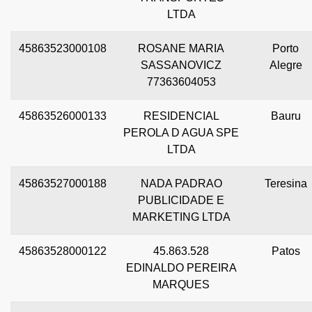
LTDA
45863523000108
ROSANE MARIA
Porto
SASSANOVICZ
Alegre
77363604053
45863526000133
RESIDENCIAL
Bauru
PEROLA D AGUA SPE
LTDA
45863527000188
NADA PADRAO
Teresina
PUBLICIDADE E
MARKETING LTDA
45863528000122
45.863.528
Patos
EDINALDO PEREIRA
MARQUES