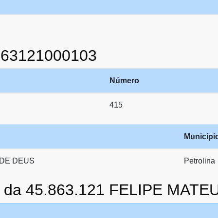
863121000103
Número
415
Municípi
 DE DEUS
Petrolina
to da 45.863.121 FELIPE MAT