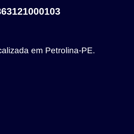
863121000103
lizada em Petrolina-PE.