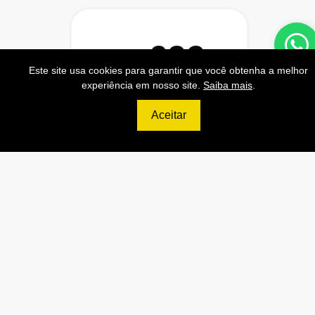
699
R$
Este site usa cookies para garantir que você obtenha a melhor
experiência em nosso site.
Saiba mais
.
ULTIMATE
120.000 Consultas CNPJ/mês
Aceitar
12.000 Consultas CPF/mês
2.500 Consultas Completas
CPF/mês
120.000 Consultas CEP/mês
API de Consulta CNPJ
API de Consulta CPF
API de Consulta CEP
Base 100% Atualizada!