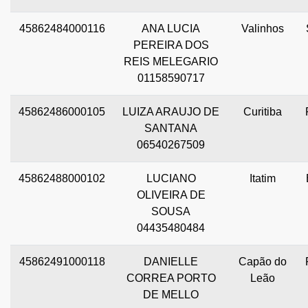
45862484000116
ANA LUCIA
Valinhos
PEREIRA DOS
REIS MELEGARIO
01158590717
45862486000105
LUIZA ARAUJO DE
Curitiba
SANTANA
06540267509
45862488000102
LUCIANO
Itatim
OLIVEIRA DE
SOUSA
04435480484
45862491000118
DANIELLE
Capão do
CORREA PORTO
Leão
DE MELLO