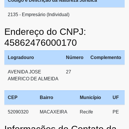
Código e Descrição da Natureza Jurídica
2135 - Empresário (Individual)
Endereço do CNPJ:
45862476000170
Logradouro
Número
Complemento
AVENIDA JOSE
27
AMERICO DE ALMEIDA
CEP
Bairro
Município
UF
52090320
MACAXEIRA
Recife
PE
Informações de Contato da