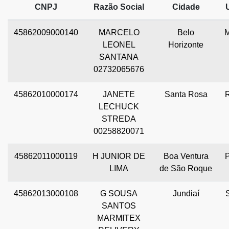
CNPJ
Razão Social
Cidade
45862009000140
MARCELO
Belo
LEONEL
Horizonte
SANTANA
02732065676
45862010000174
JANETE
Santa Rosa
LECHUCK
STREDA
00258820071
45862011000119
H JUNIOR DE
Boa Ventura
LIMA
de São Roque
45862013000108
G SOUSA
Jundiaí
SANTOS
MARMITEX