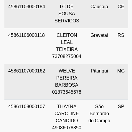
45861103000184
I C DE
Caucaia
CE
SOUSA
SERVICOS
45861106000118
CLEITON
Gravataí
RS
LEAL
TEIXEIRA
73708275004
45861107000162
WELVE
Pitangui
MG
PEREIRA
BARBOSA
01873645678
45861108000107
THAYNA
São
SP
CAROLINE
Bernardo
CANDIDO
do Campo
49086078850