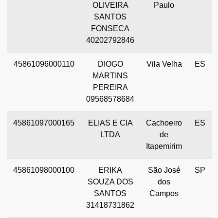
OLIVEIRA
Paulo
SANTOS
FONSECA
40202792846
45861096000110
DIOGO
Vila Velha
ES
MARTINS
PEREIRA
09568578684
45861097000165
ELIAS E CIA
Cachoeiro
ES
LTDA
de
Itapemirim
45861098000100
ERIKA
São José
SP
SOUZA DOS
dos
SANTOS
Campos
31418731862