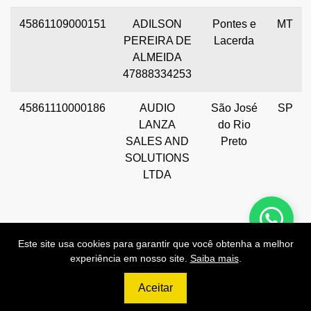
45861109000151
ADILSON
Pontes e
MT
PEREIRA DE
Lacerda
ALMEIDA
47888334253
45861110000186
AUDIO
São José
SP
LANZA
do Rio
SALES AND
Preto
SOLUTIONS
LTDA
Este site usa cookies para garantir que você obtenha a melhor
experiência em nosso site.
Saiba mais
.
Preços de Nossas APIs!
Aceitar