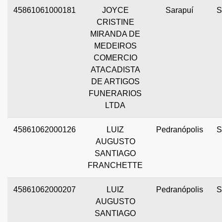
45861061000181
JOYCE
Sarapuí
S
CRISTINE
MIRANDA DE
MEDEIROS
COMERCIO
ATACADISTA
DE ARTIGOS
FUNERARIOS
LTDA
45861062000126
LUIZ
Pedranópolis
S
AUGUSTO
SANTIAGO
FRANCHETTE
45861062000207
LUIZ
Pedranópolis
S
AUGUSTO
SANTIAGO