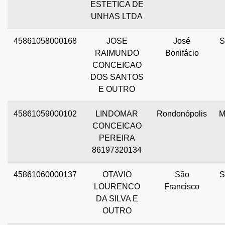
ESTETICA DE
UNHAS LTDA
45861058000168
JOSE
José
S
RAIMUNDO
Bonifácio
CONCEICAO
DOS SANTOS
E OUTRO
45861059000102
LINDOMAR
Rondonópolis
M
CONCEICAO
PEREIRA
86197320134
45861060000137
OTAVIO
São
S
LOURENCO
Francisco
DA SILVA E
OUTRO