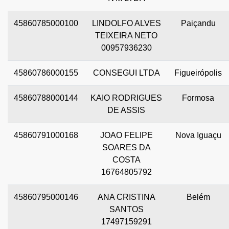
45860785000100
LINDOLFO ALVES
Paiçandu
TEIXEIRA NETO
00957936230
45860786000155
CONSEGUI LTDA
Figueirópolis
45860788000144
KAIO RODRIGUES
Formosa
DE ASSIS
45860791000168
JOAO FELIPE
Nova Iguaçu
SOARES DA
COSTA
16764805792
45860795000146
ANA CRISTINA
Belém
SANTOS
17497159291