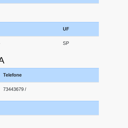
UF
o
SP
A
Telefone
73443679 /