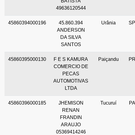
BATISTA
49636120544
45860394000196
45.860.394
Urânia
S
ANDERSON
DA SILVA
SANTOS
45860395000130
F E S KAMURA
Paiçandu
P
COMERCIO DE
PECAS
AUTOMOTIVAS
LTDA
45860396000185
JHEMISON
Tucuruí
P
RENAN
FRANDIN
ARAUJO
05369414246