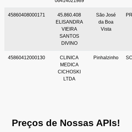
06414021989
45860408000171
45.860.408
São José
P
ELISANDRA
da Boa
VIEIRA
Vista
SANTOS
DIVINO
45860412000130
CLINICA
Pinhalzinho
S
MEDICA
CICHOSKI
LTDA
Preços de Nossas APIs!