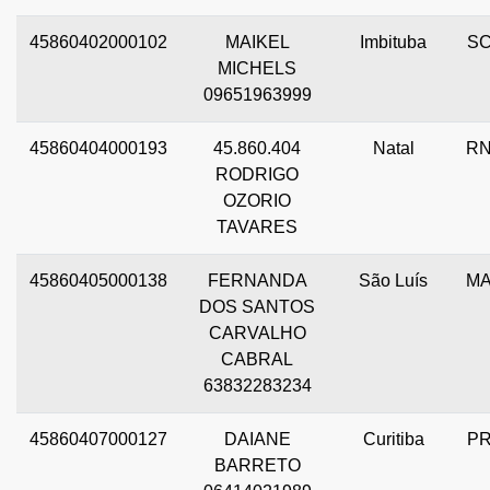
45860402000102
MAIKEL
Imbituba
S
MICHELS
09651963999
45860404000193
45.860.404
Natal
R
RODRIGO
OZORIO
TAVARES
45860405000138
FERNANDA
São Luís
M
DOS SANTOS
CARVALHO
CABRAL
63832283234
45860407000127
DAIANE
Curitiba
P
BARRETO