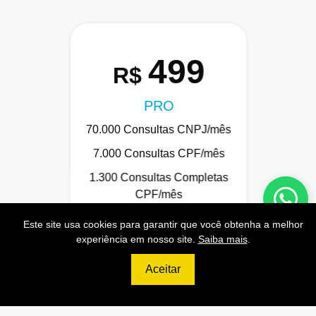
499
R$
PRO
70.000 Consultas CNPJ/mês
7.000 Consultas CPF/mês
1.300 Consultas Completas
CPF/mês
70.000 Consultas CEP/mês
Este site usa cookies para garantir que você obtenha a melhor
experiência em nosso site.
Saiba mais
.
API de Consulta CNPJ
API de Consulta CPF
Aceitar
API de Consulta CEP
Base 100% Atualizada!