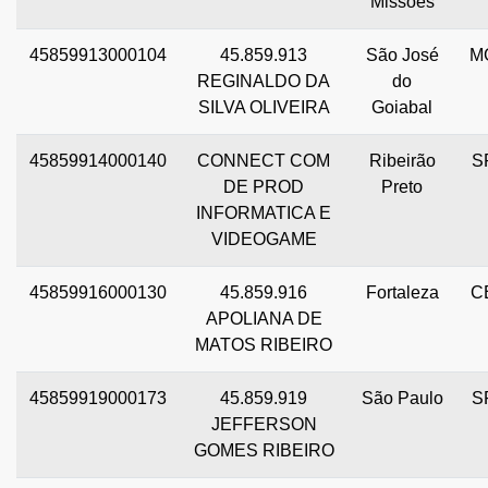
Missões
45859913000104
45.859.913
São José
M
REGINALDO DA
do
SILVA OLIVEIRA
Goiabal
45859914000140
CONNECT COM
Ribeirão
S
DE PROD
Preto
INFORMATICA E
VIDEOGAME
45859916000130
45.859.916
Fortaleza
C
APOLIANA DE
MATOS RIBEIRO
45859919000173
45.859.919
São Paulo
S
JEFFERSON
GOMES RIBEIRO