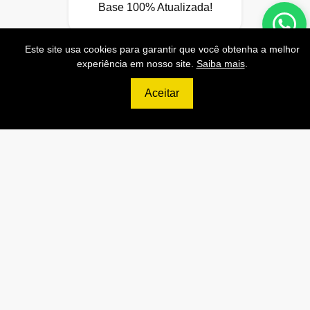
Base 100% Atualizada!
Este site usa cookies para garantir que você obtenha a melhor
experiência em nosso site.
Saiba mais
.
Contratar
Aceitar
10.0
1.0
699
200
R$
ULTIMATE
10.0
AP
20.000 Consultas CNPJ/mês
A
12.000 Consultas CPF/mês
A
2.500 Consultas Completas
CPF/mês
Ba
20.000 Consultas CEP/mês