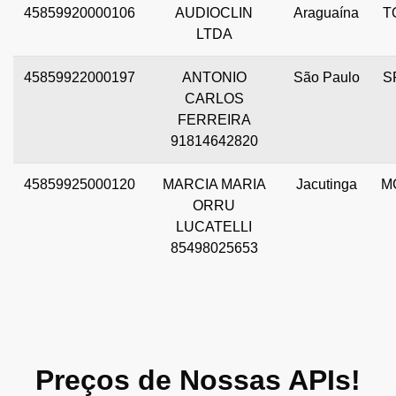
45859920000106
AUDIOCLIN
Araguaína
T
LTDA
45859922000197
ANTONIO
São Paulo
S
CARLOS
FERREIRA
91814642820
45859925000120
MARCIA MARIA
Jacutinga
M
ORRU
LUCATELLI
85498025653
Preços de Nossas APIs!