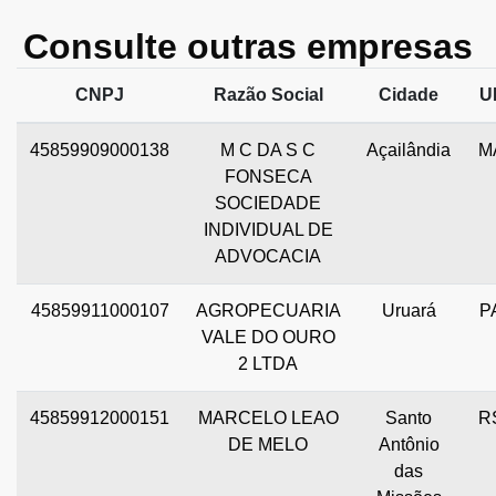
Consulte outras empresas
CNPJ
Razão Social
Cidade
U
45859909000138
M C DA S C
Açailândia
M
FONSECA
SOCIEDADE
INDIVIDUAL DE
ADVOCACIA
45859911000107
AGROPECUARIA
Uruará
P
VALE DO OURO
2 LTDA
45859912000151
MARCELO LEAO
Santo
R
DE MELO
Antônio
das