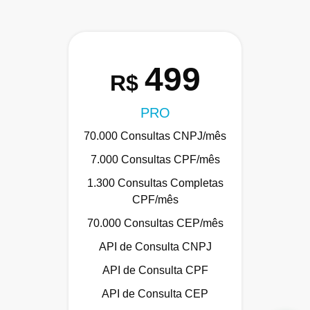
499
R$
PRO
0.000 Consultas CNPJ/mês
Até 
7.000 Consultas CPF/mês
200
1.300 Consultas Completas
20
CPF/mês
AP
70.000 Consultas CEP/mês
A
API de Consulta CNPJ
Ba
API de Consulta CPF
API de Consulta CEP