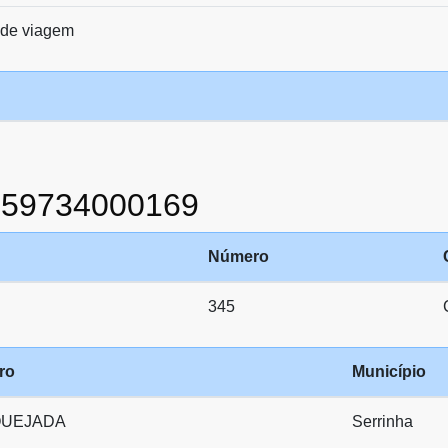
s de viagem
859734000169
Número
345
ro
Município
QUEJADA
Serrinha