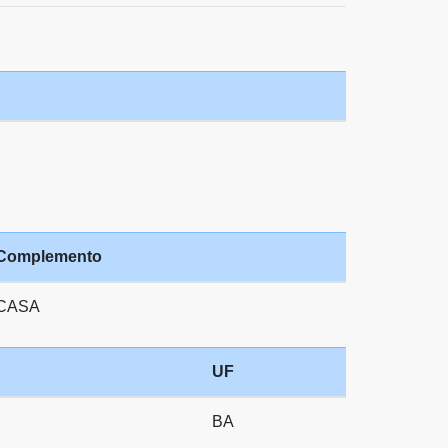
Complemento
CASA
UF
BA