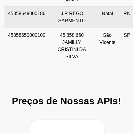
45858649000186
J R REGO
Natal
RN
SARMENTO
45858650000100
45.858.650
São
SP
JAMILLY
Vicente
CRISTINI DA
SILVA
Preços de Nossas APIs!