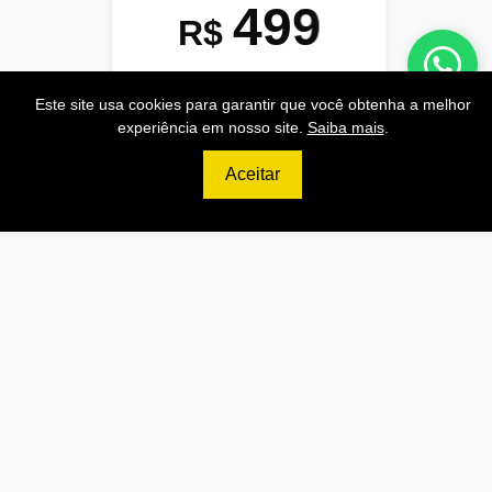
499
R$
PRO
Este site usa cookies para garantir que você obtenha a melhor
70.000 Consultas CNPJ/mês
experiência em nosso site.
Saiba mais
.
7.000 Consultas CPF/mês
Aceitar
1.300 Consultas Completas
CPF/mês
70.000 Consultas CEP/mês
API de Consulta CNPJ
API de Consulta CPF
API de Consulta CEP
Base 100% Atualizada!