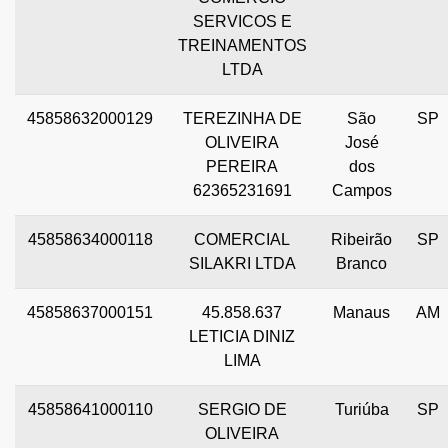
SERVICOS E
TREINAMENTOS
LTDA
45858632000129
TEREZINHA DE
São
SP
OLIVEIRA
José
PEREIRA
dos
62365231691
Campos
45858634000118
COMERCIAL
Ribeirão
SP
SILAKRI LTDA
Branco
45858637000151
45.858.637
Manaus
AM
LETICIA DINIZ
LIMA
45858641000110
SERGIO DE
Turiúba
SP
OLIVEIRA