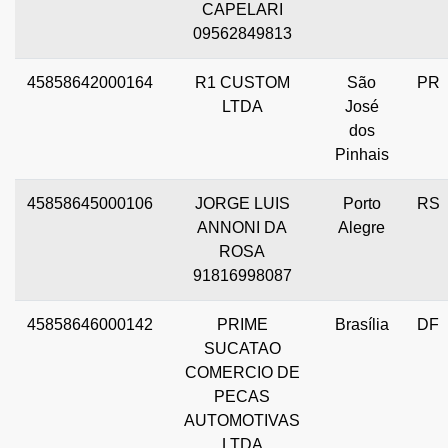
CAPELARI
09562849813
45858642000164
R1 CUSTOM
São
PR
LTDA
José
dos
Pinhais
45858645000106
JORGE LUIS
Porto
RS
ANNONI DA
Alegre
ROSA
91816998087
45858646000142
PRIME
Brasília
DF
SUCATAO
COMERCIO DE
PECAS
AUTOMOTIVAS
LTDA