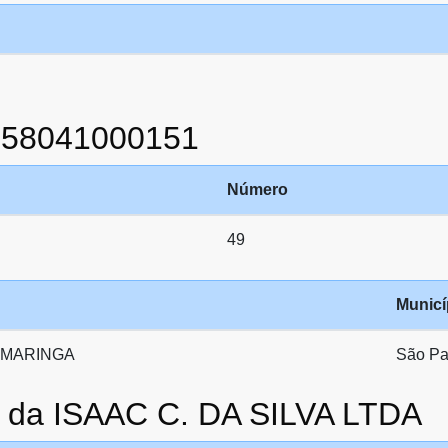
858041000151
Número
49
Municí
 MARINGA
São Pa
o da ISAAC C. DA SILVA LTDA