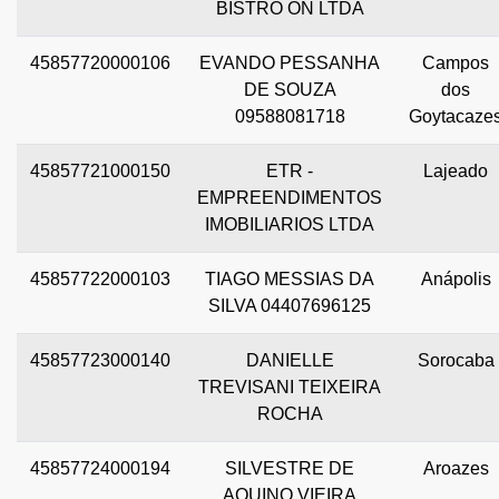
BISTRO ON LTDA
45857720000106
EVANDO PESSANHA
Campos
DE SOUZA
dos
09588081718
Goytacaze
45857721000150
ETR -
Lajeado
EMPREENDIMENTOS
IMOBILIARIOS LTDA
45857722000103
TIAGO MESSIAS DA
Anápolis
SILVA 04407696125
45857723000140
DANIELLE
Sorocaba
TREVISANI TEIXEIRA
ROCHA
45857724000194
SILVESTRE DE
Aroazes
AQUINO VIEIRA