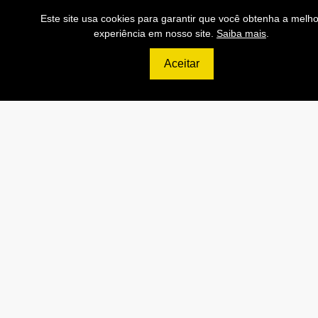
999
R$
Este site usa cookies para garantir que você obtenha a melho
experiência em nosso site.
Saiba mais
.
PLATINUM
Aceitar
200.000 Consultas CNPJ/mês
20.000 Consultas CPF/mês
4.000 Consultas Completas
CPF/mês
200.000 Consultas CEP/mês
API de Consulta CNPJ
API de Consulta CPF
API de Consulta CEP
Base 100% Atualizada!