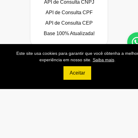
API de Consulta CNPJ
API de Consulta CPF
API de Consulta CEP
Base 100% Atualizada!
Este site usa cookies para garantir que você obtenha a melho
experiência em nosso site.
Saiba mais
.
Contratar
Anterior
Próxi
Aceitar
999
R$
PLATINUM
200.000 Consultas CNPJ/mês