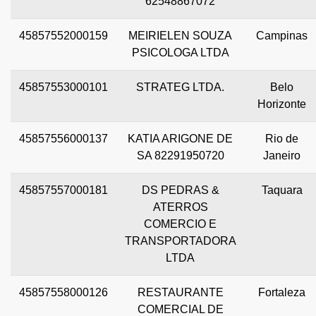
62548867072
45857552000159
MEIRIELEN SOUZA
Campinas
PSICOLOGA LTDA
45857553000101
STRATEG LTDA.
Belo
Horizonte
45857556000137
KATIA ARIGONE DE
Rio de
SA 82291950720
Janeiro
45857557000181
DS PEDRAS &
Taquara
ATERROS
COMERCIO E
TRANSPORTADORA
LTDA
45857558000126
RESTAURANTE
Fortaleza
COMERCIAL DE