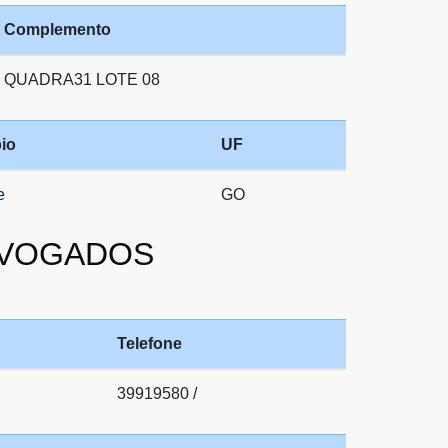
Complemento
QUADRA31 LOTE 08
io
UF
e
GO
ADVOGADOS
Telefone
39919580 /