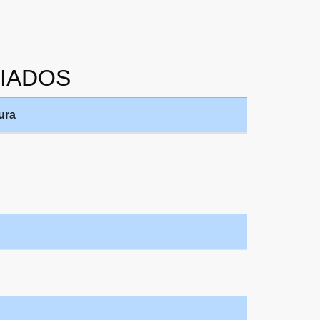
CIADOS
ura