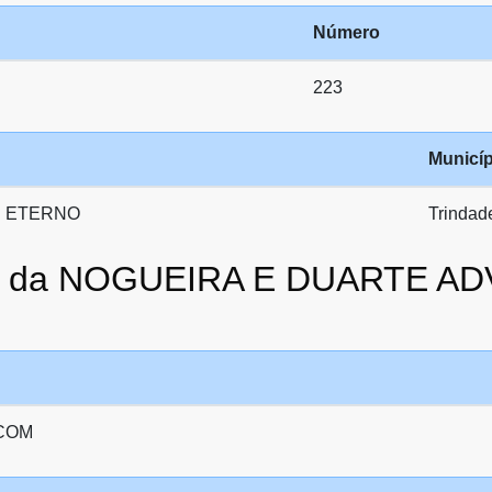
Número
223
Municíp
AI ETERNO
Trindad
ato da NOGUEIRA E DUARTE 
COM