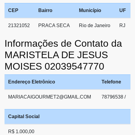
CEP
Bairro
Município
UF
21321052
PRACA SECA
Rio de Janeiro
RJ
Informações de Contato da
MARISTELA DE JESUS
MOISES 02039547770
Endereço Eletrônico
Telefone
MARIACAIGOURMET2@GMAIL.COM
78796538 /
Capital Social
R$ 1.000,00