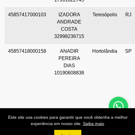
45857417000103
IZADORA
Teresópolis
RJ
ANDRADE
COSTA
32998236715
45857418000158
ANADIR
Hortolândia
SP
PEREIRA
DIAS
10190608838
Preços de Nossas APIs!
Este site usa cookies para garantir que você obtenha a melhor
experiência em nosso site.
Saiba mais
.