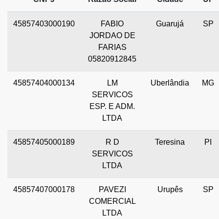
45857403000190
FABIO
Guarujá
SP
JORDAO DE
FARIAS
05820912845
45857404000134
LM
Uberlândia
MG
SERVICOS
ESP. E ADM.
LTDA
45857405000189
R D
Teresina
PI
SERVICOS
LTDA
45857407000178
PAVEZI
Urupês
SP
COMERCIAL
LTDA