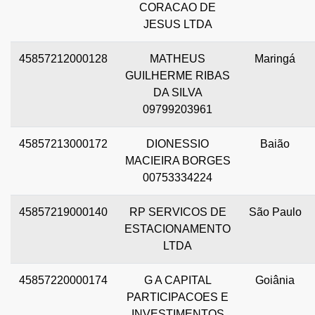
CORACAO DE
JESUS LTDA
45857212000128
MATHEUS
Maringá
GUILHERME RIBAS
DA SILVA
09799203961
45857213000172
DIONESSIO
Baião
MACIEIRA BORGES
00753334224
45857219000140
RP SERVICOS DE
São Paulo
ESTACIONAMENTO
LTDA
45857220000174
G A CAPITAL
Goiânia
PARTICIPACOES E
INVESTIMENTOS