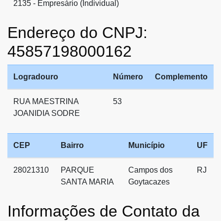
2135 - Empresário (Individual)
Endereço do CNPJ:
45857198000162
Logradouro
Número
Complemento
RUA MAESTRINA
53
JOANIDIA SODRE
CEP
Bairro
Município
UF
28021310
PARQUE
Campos dos
RJ
SANTA MARIA
Goytacazes
Informações de Contato da