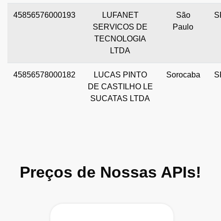
45856576000193
LUFANET
São
S
SERVICOS DE
Paulo
TECNOLOGIA
LTDA
45856578000182
LUCAS PINTO
Sorocaba
S
DE CASTILHO LE
SUCATAS LTDA
Preços de Nossas APIs!