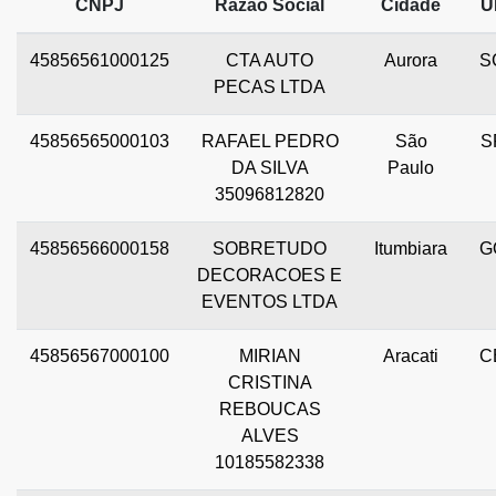
CNPJ
Razão Social
Cidade
U
45856561000125
CTA AUTO
Aurora
S
PECAS LTDA
45856565000103
RAFAEL PEDRO
São
S
DA SILVA
Paulo
35096812820
45856566000158
SOBRETUDO
Itumbiara
G
DECORACOES E
EVENTOS LTDA
45856567000100
MIRIAN
Aracati
C
CRISTINA
REBOUCAS
ALVES
10185582338