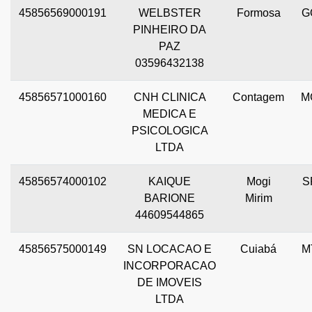
45856569000191
WELBSTER
Formosa
G
PINHEIRO DA
PAZ
03596432138
45856571000160
CNH CLINICA
Contagem
M
MEDICA E
PSICOLOGICA
LTDA
45856574000102
KAIQUE
Mogi
S
BARIONE
Mirim
44609544865
45856575000149
SN LOCACAO E
Cuiabá
M
INCORPORACAO
DE IMOVEIS
LTDA