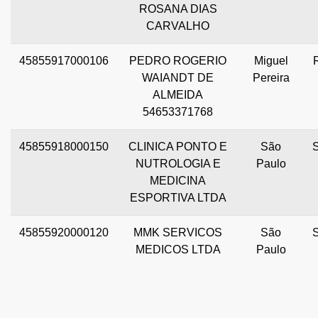
ROSANA DIAS
CARVALHO
45855917000106
PEDRO ROGERIO
Miguel
WAIANDT DE
Pereira
ALMEIDA
54653371768
45855918000150
CLINICA PONTO E
São
NUTROLOGIA E
Paulo
MEDICINA
ESPORTIVA LTDA
45855920000120
MMK SERVICOS
São
MEDICOS LTDA
Paulo