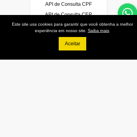
API de Consulta CPF
API de Consulta CEP
Este site usa cookies para garantir que você obtenha a melhor
Base 100% Atualizada!
experiência em nosso site.
Saiba mais
.
Aceitar
Contratar
699
R$
ULTIMATE
120.000 Consultas CNPJ/mês
12.000 Consultas CPF/mês