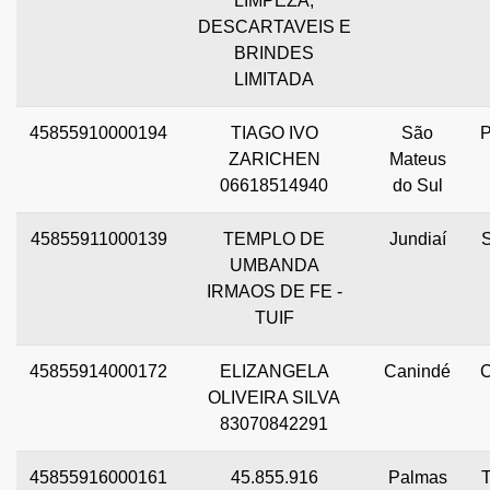
LIMPEZA,
DESCARTAVEIS E
BRINDES
LIMITADA
45855910000194
TIAGO IVO
São
ZARICHEN
Mateus
06618514940
do Sul
45855911000139
TEMPLO DE
Jundiaí
UMBANDA
IRMAOS DE FE -
TUIF
45855914000172
ELIZANGELA
Canindé
OLIVEIRA SILVA
83070842291
45855916000161
45.855.916
Palmas