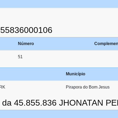
855836000106
Número
Complemen
51
Município
ARK
Pirapora do Bom Jesus
to da 45.855.836 JHONATAN 