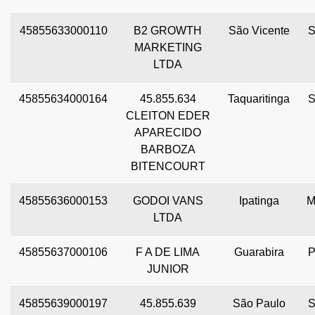
45855633000110
B2 GROWTH
São Vicente
MARKETING
LTDA
45855634000164
45.855.634
Taquaritinga
CLEITON EDER
APARECIDO
BARBOZA
BITENCOURT
45855636000153
GODOI VANS
Ipatinga
LTDA
45855637000106
F A DE LIMA
Guarabira
JUNIOR
45855639000197
45.855.639
São Paulo