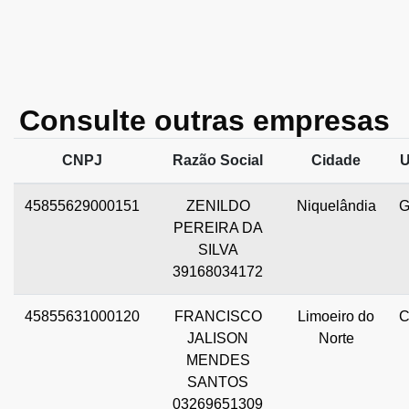
Consulte outras empresas
CNPJ
Razão Social
Cidade
45855629000151
ZENILDO
Niquelândia
PEREIRA DA
SILVA
39168034172
45855631000120
FRANCISCO
Limoeiro do
JALISON
Norte
MENDES
SANTOS
03269651309