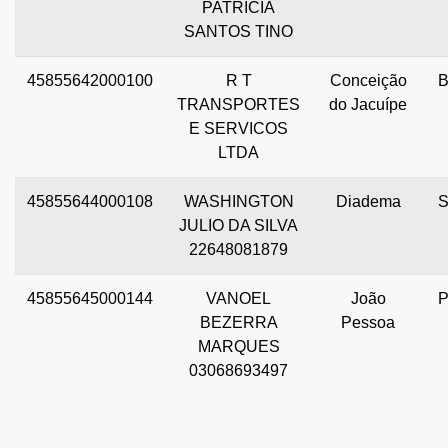
PATRICIA
SANTOS TINO
45855642000100
R T
Conceição
TRANSPORTES
do Jacuípe
E SERVICOS
LTDA
45855644000108
WASHINGTON
Diadema
JULIO DA SILVA
22648081879
45855645000144
VANOEL
João
BEZERRA
Pessoa
MARQUES
03068693497