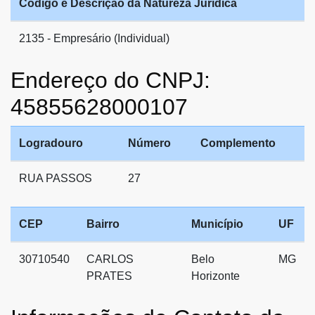
Código e Descrição da Natureza Jurídica
2135 - Empresário (Individual)
Endereço do CNPJ:
45855628000107
Logradouro
Número
Complemento
RUA PASSOS
27
CEP
Bairro
Município
UF
30710540
CARLOS
Belo
MG
PRATES
Horizonte