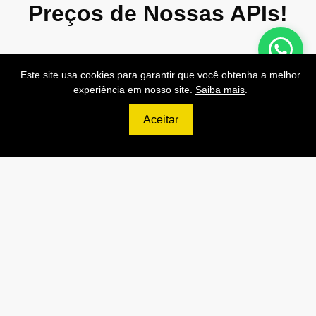
Preços de Nossas APIs!
Este site usa cookies para garantir que você obtenha a melhor
experiência em nosso site.
Saiba mais
.
499
R$
Aceitar
PRO
70.000 Consultas CNPJ/mês
7.000 Consultas CPF/mês
1.300 Consultas Completas
CPF/mês
70.000 Consultas CEP/mês
API de Consulta CNPJ
API de Consulta CPF