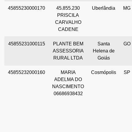
45855230000170
45.855.230
Uberlândia
MG
PRISCILA
CARVALHO
CADENE
45855231000115
PLANTE BEM
Santa
GO
ASSESSORIA
Helena de
RURAL LTDA
Goiás
45855232000160
MARIA
Cosmópolis
SP
ADELMA DO
NASCIMENTO
06686938432