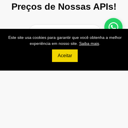
Preços de Nossas APIs!
Este site usa cookies para garantir que você obtenha a melhor
499
R$
experiência em nosso site.
Saiba mais
.
Aceitar
PRO
70.000 Consultas CNPJ/mês
7.000 Consultas CPF/mês
1.300 Consultas Completas
CPF/mês
70.000 Consultas CEP/mês
API de Consulta CNPJ
API de Consulta CPF