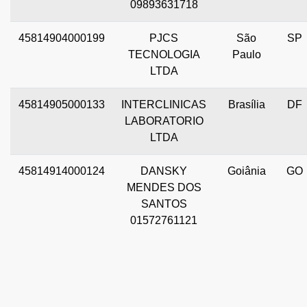
09893631718
45814904000199
PJCS
São
SP
TECNOLOGIA
Paulo
LTDA
45814905000133
INTERCLINICAS
Brasília
DF
LABORATORIO
LTDA
45814914000124
DANSKY
Goiânia
GO
MENDES DOS
SANTOS
01572761121