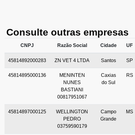
Consulte outras empresas
CNPJ
Razão Social
Cidade
UF
45814892000283
ZN VET 4 LTDA
Santos
SP
45814895000136
MENINTEN
Caxias
RS
NUNES
do Sul
BASTIANI
00817951067
45814897000125
WELLINGTON
Campo
MS
PEDRO
Grande
03759590179