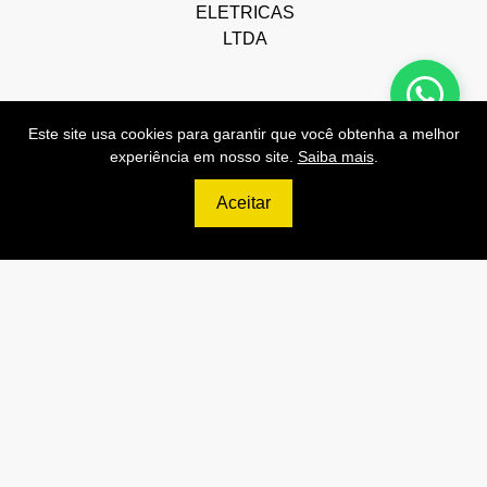
ELETRICAS
LTDA
Este site usa cookies para garantir que você obtenha a melhor
experiência em nosso site.
Saiba mais
.
Preços de Nossas APIs!
Aceitar
499
R$
PRO
70.000 Consultas CNPJ/mês
7.000 Consultas CPF/mês