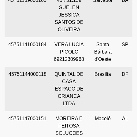
45751139000105
45.751.139
Salvador
BA
SUELEN
JESSICA
SANTOS DE
OLIVEIRA
45751141000184
VERA LUCIA
Santa
SP
PICOLO
Bárbara
69212309968
d'Oeste
45751144000118
QUINTAL DE
Brasília
DF
CASA
ESPACO DE
CRIANCA
LTDA
45751147000151
MOREIRA E
Maceió
AL
FEITOSA
SOLUCOES