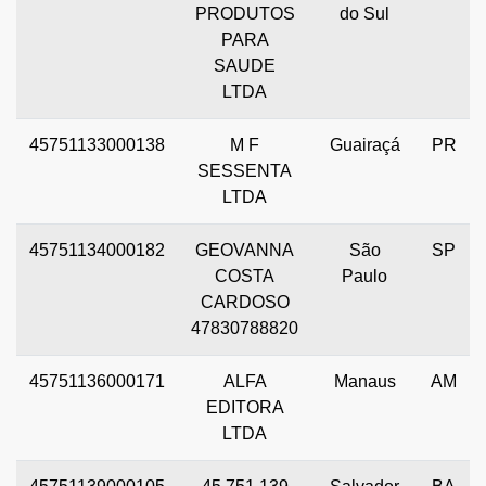
PRODUTOS
do Sul
PARA
SAUDE
LTDA
45751133000138
M F
Guairaçá
PR
SESSENTA
LTDA
45751134000182
GEOVANNA
São
SP
COSTA
Paulo
CARDOSO
47830788820
45751136000171
ALFA
Manaus
AM
EDITORA
LTDA