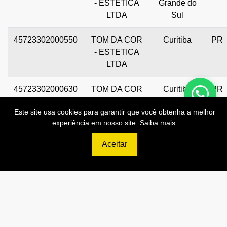
- ESTETICA
Grande do
LTDA
Sul
45723302000550
TOM DA COR
Curitiba
PR
- ESTETICA
LTDA
45723302000630
TOM DA COR
Curitiba
PR
- ESTETICA
Este site usa cookies para garantir que você obtenha a melhor
LTDA
experiência em nosso site.
Saiba mais
.
Aceitar
Preços de Nossas APIs!