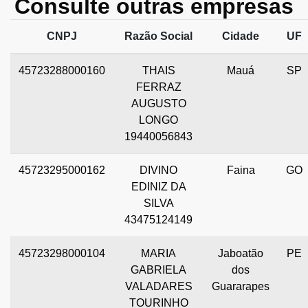
Consulte outras empresas
CNPJ
Razão Social
Cidade
UF
45723288000160
THAIS
Mauá
SP
FERRAZ
AUGUSTO
LONGO
19440056843
45723295000162
DIVINO
Faina
GO
EDINIZ DA
SILVA
43475124149
45723298000104
MARIA
Jaboatão
PE
GABRIELA
dos
VALADARES
Guararapes
TOURINHO