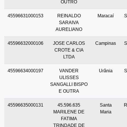
OUTRO
45596631000153
REINALDO
Maracaí
SARAIVA
AURELIANO
45596632000106
JOSE CARLOS
Campinas
CROTE & CIA
LTDA
45596634000197
VANDER
Urânia
ULISSES
SANGALLI BISPO
E OUTRA
45596635000131
45.596.635
Santa
MARILENE DE
Maria
FATIMA
TRINDADE DE