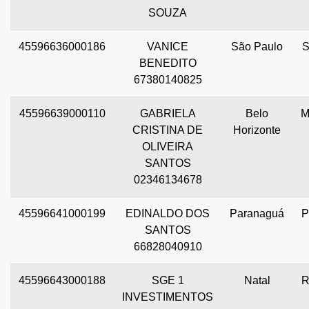
SOUZA
45596636000186
VANICE
São Paulo
BENEDITO
67380140825
45596639000110
GABRIELA
Belo
CRISTINA DE
Horizonte
OLIVEIRA
SANTOS
02346134678
45596641000199
EDINALDO DOS
Paranaguá
SANTOS
66828040910
45596643000188
SGE 1
Natal
INVESTIMENTOS