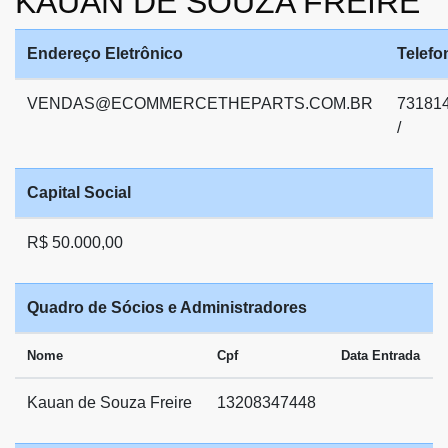
KAUAN DE SOUZA FREIRE
Endereço Eletrônico
Telefo
VENDAS@ECOMMERCETHEPARTS.COM.BR
73181
/
Capital Social
R$ 50.000,00
Quadro de Sócios e Administradores
Nome
Cpf
Data Entrada
Kauan de Souza Freire
13208347448