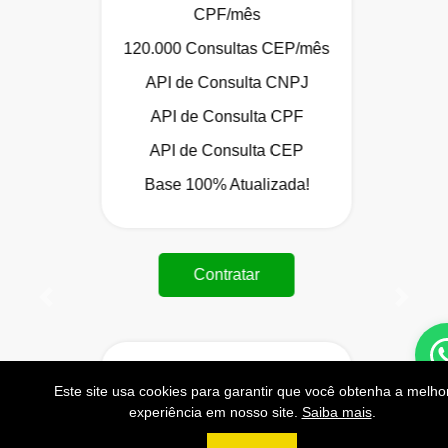
CPF/mês
120.000 Consultas CEP/mês
API de Consulta CNPJ
API de Consulta CPF
API de Consulta CEP
Base 100% Atualizada!
Contratar
Anterior
Próxi
Este site usa cookies para garantir que você obtenha a melho
999
R$
experiência em nosso site.
Saiba mais
.