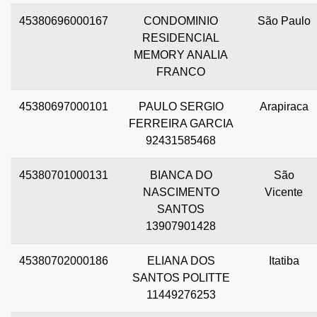
45380696000167
CONDOMINIO
São Paulo
RESIDENCIAL
MEMORY ANALIA
FRANCO
45380697000101
PAULO SERGIO
Arapiraca
FERREIRA GARCIA
92431585468
45380701000131
BIANCA DO
São
NASCIMENTO
Vicente
SANTOS
13907901428
45380702000186
ELIANA DOS
Itatiba
SANTOS POLITTE
11449276253