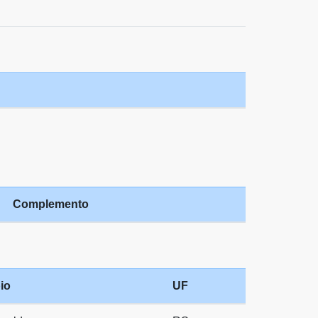
Complemento
io
UF