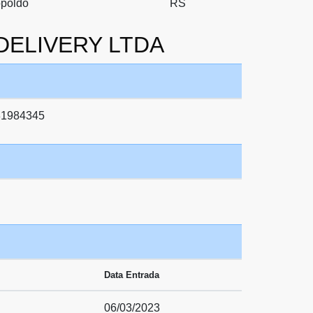
poldo
RS
 DELIVERY LTDA
81984345
Data Entrada
06/03/2023